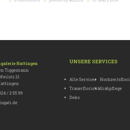
UNSERE SERVICES
galerie Hattingen
en Tiggemann
Weilstr.21
Alle Services
Hochzeitsflori
Hattingen
Trauerfloristik
Grabpflege
324 / 2 55 99
Deko
ugati.de