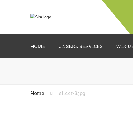
HOME
UNSERE SERVICES
WIR Ü
Hochzeitsfloristik
Trauerfloristik
Grabpflege
Home
slider-3.jpg
Deko