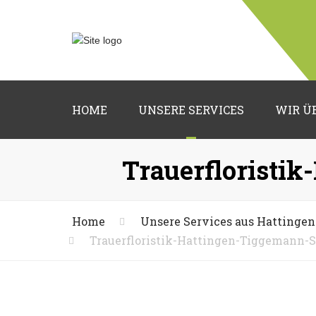
HOME
UNSERE SERVICES
WIR Ü
Hochzeitsfloristik
Trauerfloristi
Trauerfloristik
Grabpflege
Home
Unsere Services aus Hattingen
Trauerfloristik-Hattingen-Tiggemann-
Deko