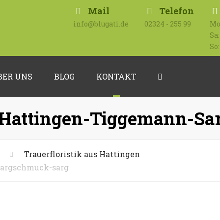
Mail
Telefon
info@blugati.de
02324 - 255 99
Mo 
Sa:
So:
BER UNS
BLOG
KONTAKT
Search
Impressum
k-Hattingen-Tiggemann-S
Datenschutzerklärung
Trauerfloristik aus Hattingen
Sargschmuck-sarg