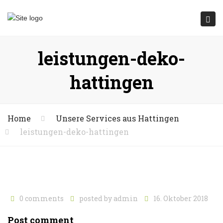
Submit
Togg
navi
leistungen-deko-
hattingen
Home
Unsere Services aus Hattingen
leistungen-deko-hattingen
0 comments
posted by
admin
16. Oktober 2018
Post comment