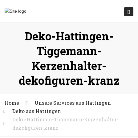
Submit
Togg
navi
Deko-Hattingen-
Tiggemann-
Kerzenhalter-
dekofiguren-kranz
Home
Unsere Services aus Hattingen
Deko aus Hattingen
Deko-Hattingen-Tiggemann-Kerzenhalter-
dekofiguren-kranz