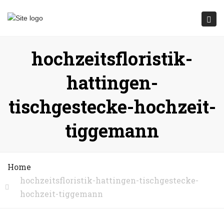
Submit
Togg
navi
hochzeitsfloristik-
hattingen-
tischgestecke-hochzeit-
tiggemann
Home
hochzeitsfloristik-hattingen-tischgestecke-
hochzeit-tiggemann