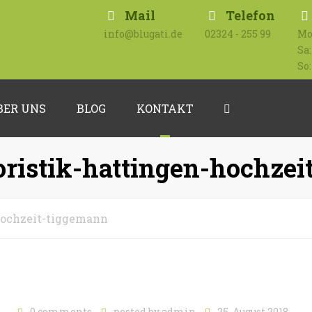
Mail
Telefon
info@blugati.de
02324 - 255 99
Mo 
Sa:
So:
BER UNS
BLOG
KONTAKT
Search
Impressum
oristik-hattingen-hochze
Datenschutzerklärung
-hochzeit-tiggemann
0 comments
posted by
admin
25. August 2018