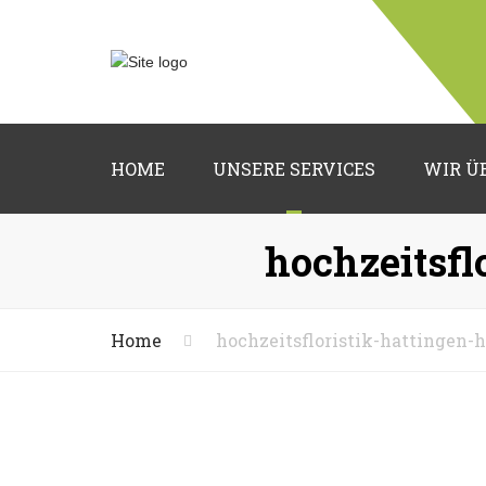
HOME
UNSERE SERVICES
WIR Ü
Hochzeitsfloristik
hochzeitsfl
Trauerfloristik
Grabpflege
Home
hochzeitsfloristik-hattingen
Deko