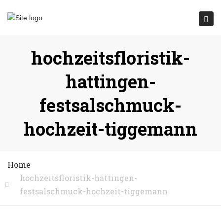
Submit
Togg
navi
hochzeitsfloristik-
hattingen-
festsalschmuck-
hochzeit-tiggemann
Home
hochzeitsfloristik-hattingen-
festsalschmuck-hochzeit-tiggemann