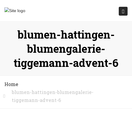
Submit
Togg
navi
blumen-hattingen-
blumengalerie-
tiggemann-advent-6
Home
blumen-hattingen-blumengalerie-
tiggemann-advent-6