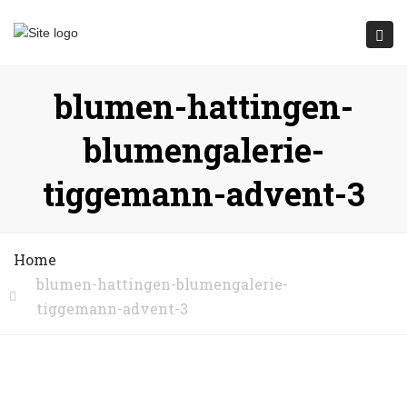
Submit
Togg
navi
blumen-hattingen-
blumengalerie-
tiggemann-advent-3
Home
blumen-hattingen-blumengalerie-
tiggemann-advent-3