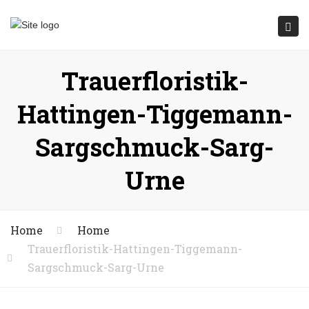
Submit
Togg
navi
Trauerfloristik-
Hattingen-Tiggemann-
Sargschmuck-Sarg-
Urne
Home
Home
Trauerfloristik-Hattingen-Tiggemann-
Sargschmuck-Sarg-Urne