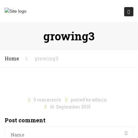
Submit
Togg
navi
growing3
Home
growing3
0 comments
posted by
admin
16. September 2015
Post comment