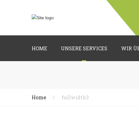
HOME
UNSERE SERVICES
WIR Ü
Hochzeitsfloristik
Trauerfloristik
Grabpflege
Home
fullwidth3
Deko