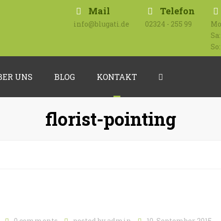
Mail
Telefon
info@blugati.de
02324 - 255 99
Mo 
Sa:
So:
BER UNS
BLOG
KONTAKT
Search
Impressum
florist-pointing
Datenschutzerklärung
0 comments
posted by
admin
10. September 2015