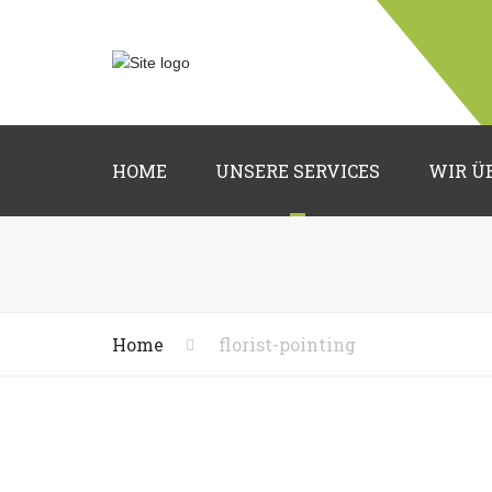
HOME
UNSERE SERVICES
WIR Ü
Hochzeitsfloristik
Trauerfloristik
Grabpflege
Home
florist-pointing
Deko